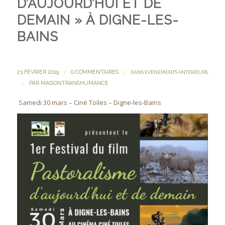
D’AUJOURD’HUI ET DE
DEMAIN » À DIGNE-LES-
BAINS
/
/
23 FÉVRIER 2019
0 COMMENTAIRES
DANS
EVÈNEMENTS ANTÉRIEURS
/
PAR
MAISONTRANSHUMANCE
Samedi 30 mars – Ciné Toiles – Digne-les-Bains