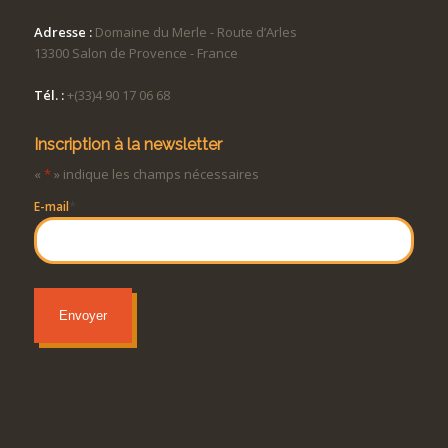
Adresse :
Domaine du Merle - Route d’Arles
13300 Salon de Provence - France
Tél. :
+(33)4 90 17 06 68
Inscription à la newsletter
«
*
» indique les champs nécessaires
*
E-mail