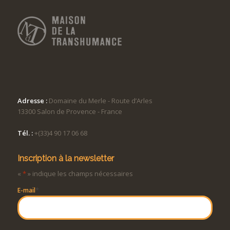
Adresse :
Domaine du Merle - Route d’Arles
13300 Salon de Provence - France
Tél. :
+(33)4 90 17 06 68
Inscription à la newsletter
«
*
» indique les champs nécessaires
*
E-mail